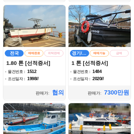
전국
경기/인천
매매완료
위탁판매
매매가능
급매
1.80 톤 [선적증서]
1 톤 [선적증서]
1512
1484
물건번호 :
물건번호 :
1998//
2020//
조선일자 :
조선일자 :
협의
7300만원
판매가:
판매가: