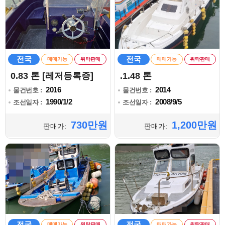
전국
전국
매매가능
위탁판매
매매가능
위탁판매
0.83 톤 [레저등록증]
.1.48 톤
2016
2014
물건번호 :
물건번호 :
1990/1/2
2008/9/5
조선일자 :
조선일자 :
730만원
1,200만원
판매가:
판매가:
전국
전국
매매가능
위탁판매
매매가능
위탁판매