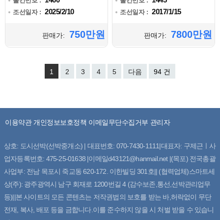
물건번호 :
물건번호 :
2025/2/10
2017/1/15
조선일자 :
조선일자 :
750만원
7800만원
판매가:
판매가:
1
2
3
4
5
다음
94 건
이용약관
개인정보보호정책
이메일무단수집거부
관리자
상호: 도시선박(선박중개소) | 대표번호: 070-7430-1111|대표자: 구제근ㅣ사
업자등록번호: 475-25-01638 |이메일d43121@hanmail.net |(목포) 전국총괄
사업부: 전남 목포시 죽교동 620-172. 이한빌딩 301호|| (협력업체)스마트세
상(주): 광주광역시 남구 회재로 1200번길 4 (감수보존,통선,선박관리업무
등)||본 사이트의 모든 콘텐츠는 저작권법의 보호를 받는 바,허락없이 무단
전재, 복사, 배포 등을 금합니다.이를 준수하지 않을 시 처벌 받을 수 있습니