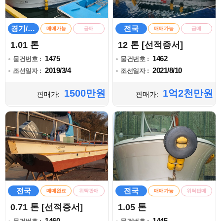
경기/인천
전국
매매가능
급매
매매가능
급매
1.01 톤
12 톤 [선적증서]
1475
1462
물건번호 :
물건번호 :
2019/3/4
2021/8/10
조선일자 :
조선일자 :
1500만원
1억2천만원
판매가:
판매가:
전국
전국
매매완료
위탁판매
매매가능
위탁판매
0.71 톤 [선적증서]
1.05 톤
1460
1445