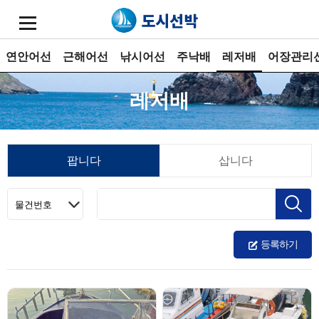
연안어선
근해어선
낚시어선
주낙배
레저배
어장관리
레저배
팝니다
삽니다
등록하기