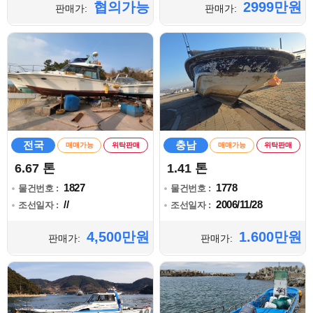
협의가능
2999만원
판매가:
판매가:
전국
충남
매매가능
위탁판매
매매가능
위탁판매
6.67 톤
1.41 톤
1827
1778
물건번호 :
물건번호 :
//
2006/11/28
조선일자 :
조선일자 :
4,500만원
1.600만원
판매가:
판매가: