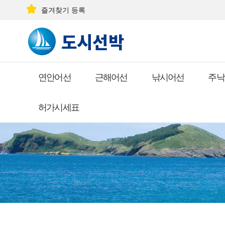
즐겨찾기 등록
연안어선
근해어선
낚시어선
주낙
허가시세표