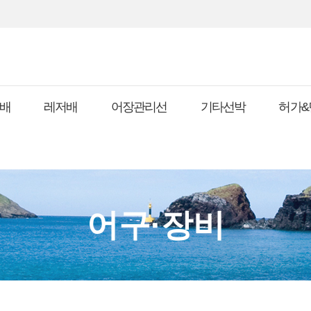
배
레저배
어장관리선
기타선박
허가&
어구·장비