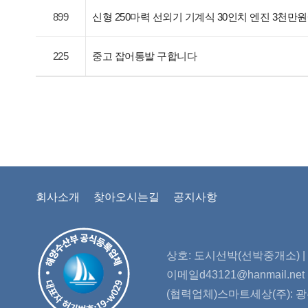
899
신형 250마력 선외기 기계식 30인치 엔진 3천만
225
중고 잡어통발 구합니다
회사소개
찾아오시는길
공지사항
상호: 도시선박(선박중개소) | 대
이메일d43121@hanmail.n
(협력업체)스마트세상(주): 광