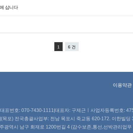
원에 삽니다
1
6 건
이용약관
표번호: 070-7430-1111|대표자: 구제근ㅣ사업자등록번호: 475-2
et |(목포) 전국총괄사업부: 전남 목포시 죽교동 620-172. 이한빌딩 3
주광역시 남구 회재로 1200번길 4 (감수보존,통선,선박관리업무 등