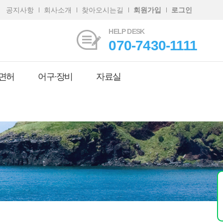
공지사항
회사소개
찾아오시는길
회원가입
로그인
HELP DESK
070-7430-1111
면허
어구·장비
자료실