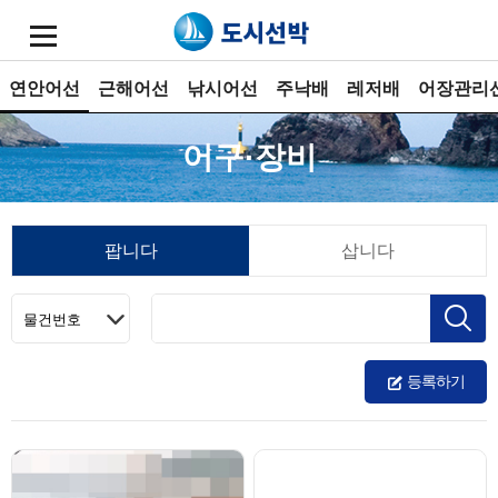
연안어선
근해어선
낚시어선
주낙배
레저배
어장관리
어구·장비
팝니다
삽니다
등록하기