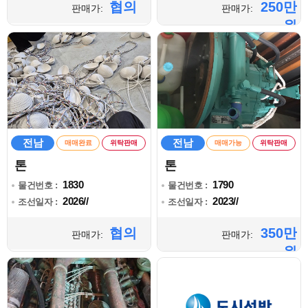
협의
250만
판매가:
판매가:
원
전남
전남
매매완료
위탁판매
매매가능
위탁판매
톤
톤
1830
1790
물건번호 :
물건번호 :
2026//
2023//
조선일자 :
조선일자 :
협의
350만
판매가:
판매가:
원