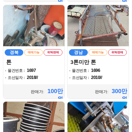
원
원
경북
경남
매매가능
위탁판매
매매가능
위탁판매
톤
3톤미만 톤
1697
1696
물건번호 :
물건번호 :
2018//
2010//
조선일자 :
조선일자 :
100만
300만
판매가:
판매가:
원
원