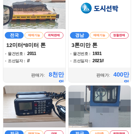
전국
경남
매매가능
위탁판매
매매가능
정찰판매
12미터*8미터 톤
3톤미만 톤
2011
1931
물건번호 :
물건번호 :
//
2021//
조선일자 :
조선일자 :
8천만
400만
판매가:
판매가:
원
원
전국
전국
매매가능
급매
상담중
위탁판매