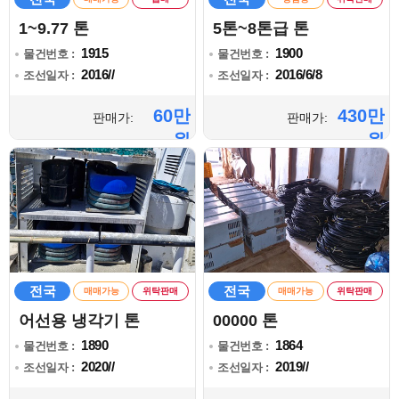
1~9.77 톤
5톤~8톤급 톤
1915
1900
물건번호 :
물건번호 :
2016//
2016/6/8
조선일자 :
조선일자 :
60만
430만
판매가:
판매가:
원
원
전국
전국
매매가능
위탁판매
매매가능
위탁판매
어선용 냉각기 톤
00000 톤
1890
1864
물건번호 :
물건번호 :
2020//
2019//
조선일자 :
조선일자 :