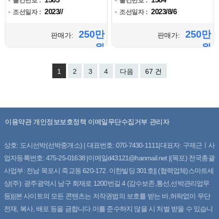
물건번호 :
물건번호 :
2023//
2023/8/6
조선일자 :
조선일자 :
250만
250만
판매가:
판매가:
원
원
1
2
3
4
다음
67 건
이용약관
개인정보보호정책
이메일무단수집거부
관리자
상호: 도시선박(선박중개소) | 대표번호: 070-7430-1111|대표자: 구제근ㅣ사
업자등록번호: 475-25-01638 |이메일d43121@hanmail.net |(목포) 전국총괄
사업부: 전남 목포시 죽교동 620-172. 이한빌딩 301호|| (협력업체)스마트세
상(주): 광주광역시 남구 회재로 1200번길 4 (감수보존,통선,선박관리업무
등)||본 사이트의 모든 콘텐츠는 저작권법의 보호를 받는 바,허락없이 무단
전재, 복사, 배포 등을 금합니다.이를 준수하지 않을 시 처벌 받을 수 있습니