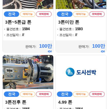
전국
전국
매매가능
위탁판매
매매가능
위탁판매
3톤~5톤급 톤
3톤미만 톤
1594
1593
물건번호 :
물건번호 :
//
//
조선일자 :
조선일자 :
100만
100만
판매가:
판매가:
원
원
전국
전국
매매가능
위탁판매
매매가능
위탁판매
3톤전후 톤
4.99 톤
1565
1564