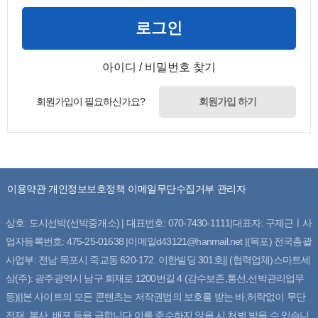
로그인
아이디 / 비밀번호 찾기
회원가입이 필요하신가요?
회원가입 하기
이용약관
개인정보보호정책
이메일무단수집거부
관리자
상호: 도시선박(선박중개소) | 대표번호: 070-7430-1111|대표자: 구제근ㅣ사
업자등록번호: 475-25-01638 |이메일d43121@hanmail.net |(목포) 전국총괄
사업부: 전남 목포시 죽교동 620-172. 이한빌딩 301호|| (협력업체)스마트세
상(주): 광주광역시 남구 회재로 1200번길 4 (감수보존,통선,선박관리업무
등)||본 사이트의 모든 콘텐츠는 저작권법의 보호를 받는 바,허락없이 무단
전재, 복사, 배포 등을 금합니다.이를 준수하지 않을 시 처벌 받을 수 있습니