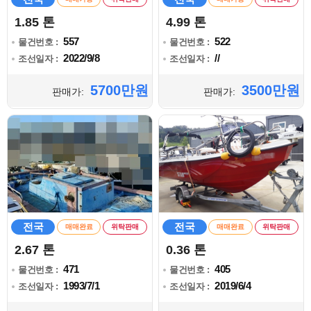
1.85 톤
4.99 톤
557
522
물건번호 :
물건번호 :
2022/9/8
//
조선일자 :
조선일자 :
5700만원
3500만원
판매가:
판매가:
전국
전국
매매완료
위탁판매
매매완료
위탁판매
2.67 톤
0.36 톤
471
405
물건번호 :
물건번호 :
1993/7/1
2019/6/4
조선일자 :
조선일자 :