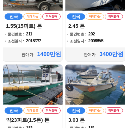
전국
전국
매매가능
위탁판매
매매가능
위탁판매
1.55(15피트) 톤
2.45 톤
211
202
물건번호 :
물건번호 :
2018/7/7
2009/5/5
조선일자 :
조선일자 :
1400만원
3400만원
판매가:
판매가:
전국
전국
매매완료
위탁판매
매매가능
위탁판매
약23피트(1.5톤) 톤
3.03 톤
183
181