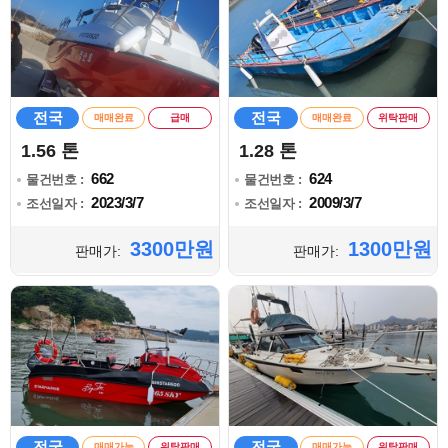
전국
전국
매매완료
급매
매매완료
위탁판매
1.56 톤
1.28 톤
662
624
물건번호 :
물건번호 :
2023/3/7
2009/3/7
조선일자 :
조선일자 :
3300만원
1300만원
판매가:
판매가:
전국
전국
매매가능
위탁판매
매매가능
위탁판매