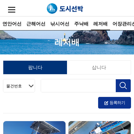
연안어선
근해어선
낚시어선
주낙배
레저배
어장관리
레저배
팝니다
삽니다
등록하기