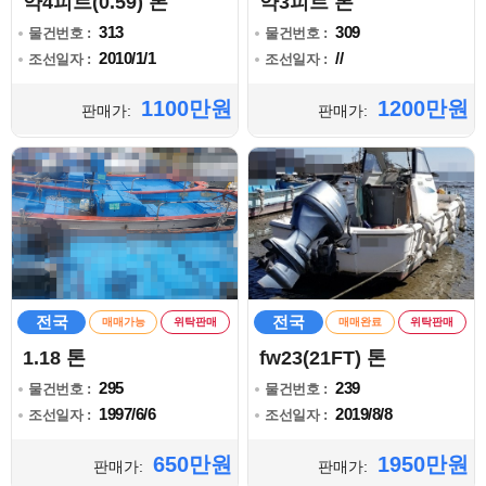
약4피트(0.59) 톤
약3피트 톤
313
309
물건번호 :
물건번호 :
2010/1/1
//
조선일자 :
조선일자 :
1100만원
1200만원
판매가:
판매가:
전국
전국
매매가능
위탁판매
매매완료
위탁판매
1.18 톤
fw23(21FT) 톤
295
239
물건번호 :
물건번호 :
1997/6/6
2019/8/8
조선일자 :
조선일자 :
650만원
1950만원
판매가:
판매가: