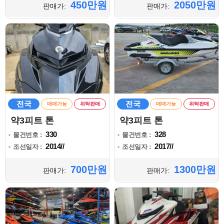
450만원
2050만원
판매가:
판매가:
전국
전국
매매가능
위탁판매
매매가능
위탁판매
약3피트 톤
약3피트 톤
330
328
물건번호 :
물건번호 :
2014//
2017//
조선일자 :
조선일자 :
700만원
1300만원
판매가:
판매가: