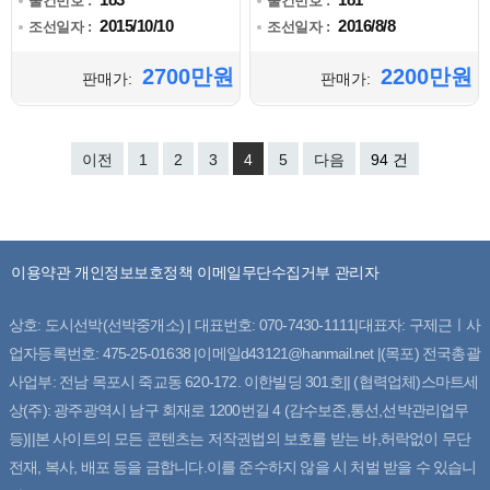
물건번호 :
물건번호 :
2015/10/10
2016/8/8
조선일자 :
조선일자 :
2700만원
2200만원
판매가:
판매가:
이전
1
2
3
4
5
다음
94 건
이용약관
개인정보보호정책
이메일무단수집거부
관리자
상호: 도시선박(선박중개소) | 대표번호: 070-7430-1111|대표자: 구제근ㅣ사
업자등록번호: 475-25-01638 |이메일d43121@hanmail.net |(목포) 전국총괄
사업부: 전남 목포시 죽교동 620-172. 이한빌딩 301호|| (협력업체)스마트세
상(주): 광주광역시 남구 회재로 1200번길 4 (감수보존,통선,선박관리업무
등)||본 사이트의 모든 콘텐츠는 저작권법의 보호를 받는 바,허락없이 무단
전재, 복사, 배포 등을 금합니다.이를 준수하지 않을 시 처벌 받을 수 있습니