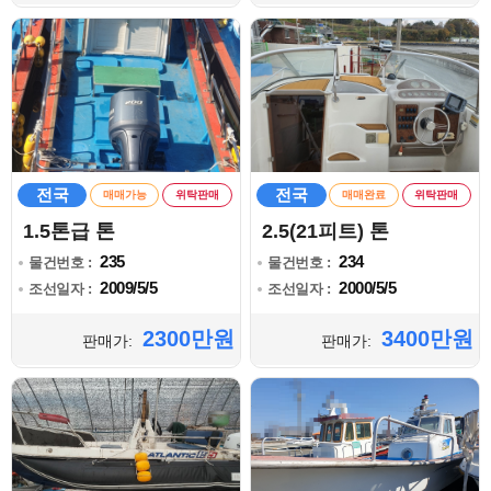
전국
전국
매매가능
위탁판매
매매완료
위탁판매
1.5톤급 톤
2.5(21피트) 톤
235
234
물건번호 :
물건번호 :
2009/5/5
2000/5/5
조선일자 :
조선일자 :
2300만원
3400만원
판매가:
판매가: