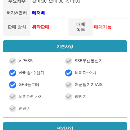
주요치수
길이:00, 넓이:00, 깊이:00
허가&면허
레저배
매매
판매 방식
위탁판매
매매가능
여부
기본사양
V-PASS
SSB무선통신기
VHF송·수신기
레이다·소나
GPS플로터
어군탐지기/AIS
레이다반사기
양만기
연승기
편의사양