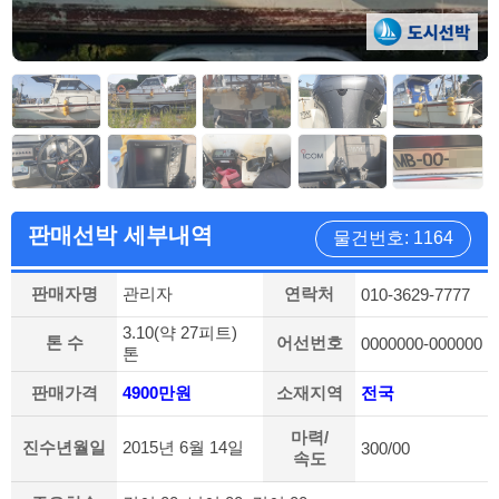
판매선박 세부내역
물건번호: 1164
판매자명
관리자
연락처
010-3629-7777
3.10(약 27피트)
톤 수
어선번호
0000000-000000
톤
판매가격
4900만원
소재지역
전국
마력/
진수년월일
2015년 6월 14일
300/00
속도