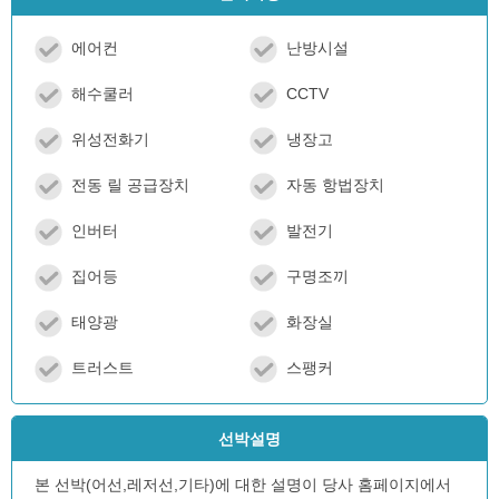
에어컨
난방시설
해수쿨러
CCTV
위성전화기
냉장고
전동 릴 공급장치
자동 항법장치
인버터
발전기
집어등
구명조끼
태양광
화장실
트러스트
스팽커
선박설명
본 선박(어선,레저선,기타)에 대한 설명이 당사 홈페이지에서