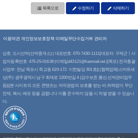
목록으로
수정하기
삭제하기
이용약관
개인정보보호정책
이메일무단수집거부
관리자
상호: 도시선박(선박중개소) | 대표번호: 070-7430-1111|대표자: 구제근ㅣ사
업자등록번호: 475-25-01638 |이메일d43121@hanmail.net |(목포) 전국총괄
사업부: 전남 목포시 죽교동 620-172. 이한빌딩 301호|| (협력업체)스마트세
상(주): 광주광역시 남구 회재로 1200번길 4 (감수보존,통선,선박관리업무
등)||본 사이트의 모든 콘텐츠는 저작권법의 보호를 받는 바,허락없이 무단
전재, 복사, 배포 등을 금합니다.이를 준수하지 않을 시 처벌 받을 수 있습니
다.