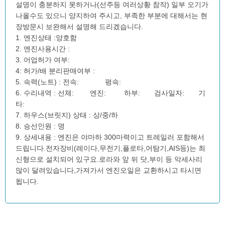
설명이 충분하지 못하거나(선주등 여러상황 참작) 일부 오기가
나올수도 있으니 양지하여 주시고, 부족한 부분에 대해서는 현
장방문시 보완해서 설명해 드리겠습니다.
1. 엔진상태 :양호함
2. 엔진사용시간 :
3. 어업허가 여부:
4: 허가/배 분리판매여부 :
5. 속력(노트) : 전속: 평속:
6. 수리내역 : 선체: 엔진: 하부: 검사일자: 기
타:
7. 하우스(브릿지) 상태 : 상/중/하
8. 승선인원 : 명
9. 상세내용 : 엔진은 야마하 300마력이고 트레일러 포함해서
드립니다.전자장비(레이다,무전기,플로타,어탐기,AIS등)는 최
신형으로 설치되어 있구요.로라와 앞 뒤 닷,부이 등 악세사리
많이 달려있습니다,가져가서 엔진오일은 교환하시고 타시면
됩니다.