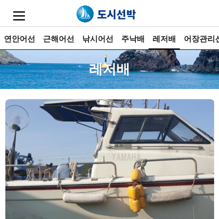
연안어선
근해어선
낚시어선
주낙배
레저배
어장관리
레저배