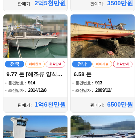
2억5천만원
3500만원
판매가:
판매가:
전국
전남
매매완료
위탁판매
매매가능
위탁판매
9.77 톤 [해조류 양식어업]
6.58 톤
914
913
물건번호 :
물건번호 :
2014/12/8
2009/12/
조선일자 :
조선일자 :
1억6천만원
6500만원
판매가:
판매가: