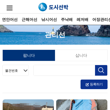
연안어선
근해어선
낚시어선
주낙배
레저배
어장관리
관리선
팝니다
삽니다
등록하기