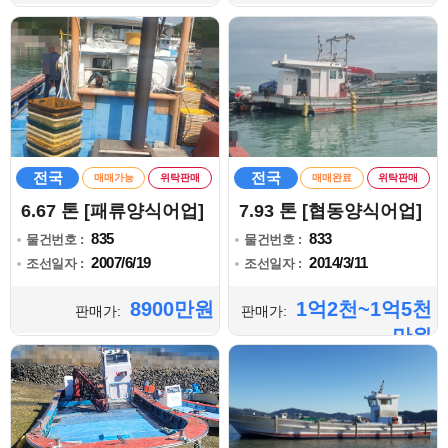
전국
전국
매매가능
위탁판매
매매완료
위탁판매
6.67 톤 [패류양식어업]
7.93 톤 [협동양식어업]
835
833
물건번호 :
물건번호 :
2007/6/19
2014/3/11
조선일자 :
조선일자 :
8900만원
1억2천~1억5천
판매가:
판매가:
만원