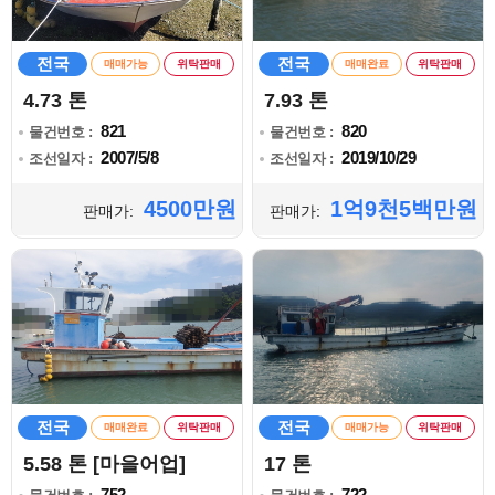
전국
전국
매매가능
위탁판매
매매완료
위탁판매
4.73 톤
7.93 톤
821
820
물건번호 :
물건번호 :
2007/5/8
2019/10/29
조선일자 :
조선일자 :
4500만원
1억9천5백만원
판매가:
판매가:
전국
전국
매매완료
위탁판매
매매가능
위탁판매
5.58 톤 [마을어업]
17 톤
752
722