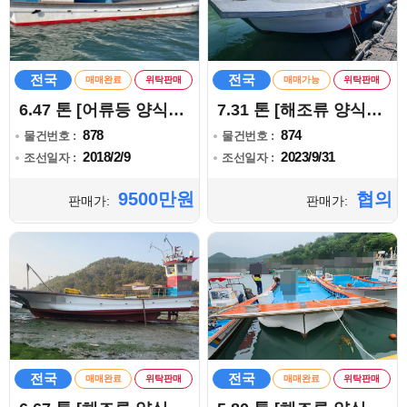
전국
전국
매매완료
위탁판매
매매가능
위탁판매
6.47 톤 [어류등 양식어업]
7.31 톤 [해조류 양식어업]
878
874
물건번호 :
물건번호 :
2018/2/9
2023/9/31
조선일자 :
조선일자 :
9500만원
협의
판매가:
판매가:
전국
전국
매매완료
위탁판매
매매완료
위탁판매