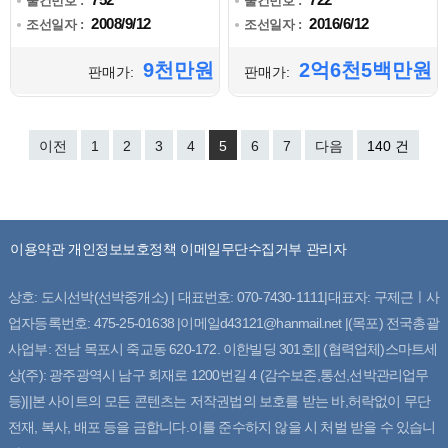
물건번호 :
물건번호 :
2008/9/12
2016/6/12
조선일자 :
조선일자 :
9천만원
2억6천5백만원
판매가:
판매가:
이전
1
2
3
4
5
6
7
다음
140 건
이용약관
개인정보보호정책
이메일무단수집거부
관리자
상호: 도시선박(선박중개소) | 대표번호: 070-7430-1111|대표자: 구제근ㅣ사
업자등록번호: 475-25-01638 |이메일d43121@hanmail.net |(목포) 전국총괄
사업부: 전남 목포시 죽교동 620-172. 이한빌딩 301호|| (협력업체)스마트세
상(주): 광주광역시 남구 회재로 1200번길 4 (감수보존,통선,선박관리업무
등)||본 사이트의 모든 콘텐츠는 저작권법의 보호를 받는 바,허락없이 무단
전재, 복사, 배포 등을 금합니다.이를 준수하지 않을 시 처벌 받을 수 있습니