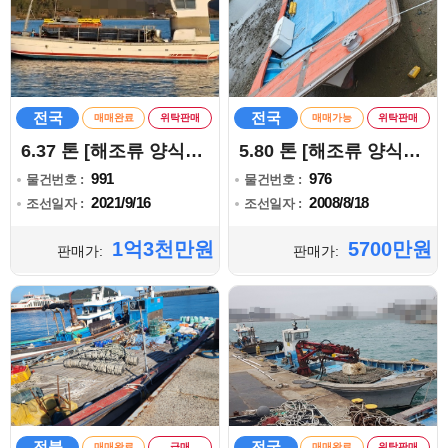
전국
전국
매매완료
위탁판매
매매가능
위탁판매
6.37 톤 [해조류 양식어업]
5.80 톤 [해조류 양식어업]
991
976
물건번호 :
물건번호 :
2021/9/16
2008/8/18
조선일자 :
조선일자 :
1억3천만원
5700만원
판매가:
판매가:
전북
전국
매매완료
급매
매매완료
위탁판매