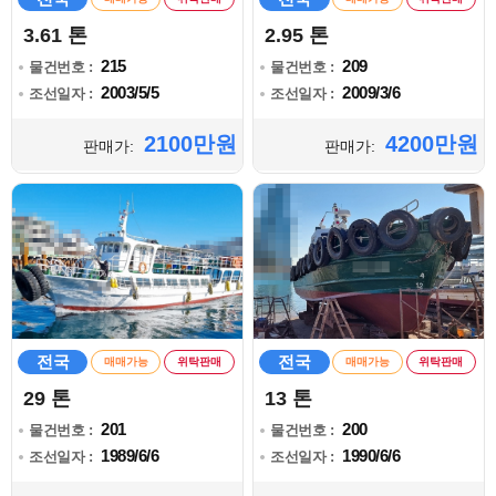
3.61 톤
2.95 톤
215
209
물건번호 :
물건번호 :
2003/5/5
2009/3/6
조선일자 :
조선일자 :
2100만원
4200만원
판매가:
판매가:
전국
전국
매매가능
위탁판매
매매가능
위탁판매
29 톤
13 톤
201
200
물건번호 :
물건번호 :
1989/6/6
1990/6/6
조선일자 :
조선일자 :