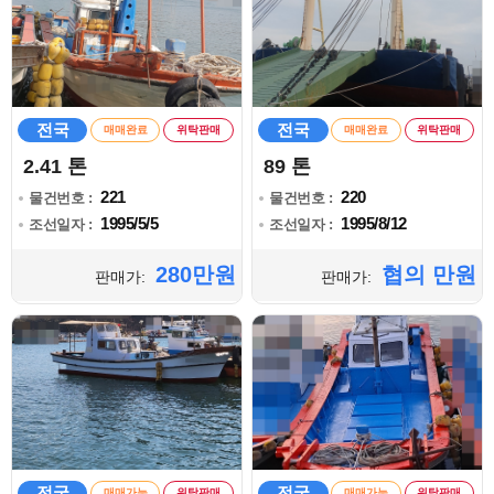
전국
전국
매매완료
위탁판매
매매완료
위탁판매
2.41 톤
89 톤
221
220
물건번호 :
물건번호 :
1995/5/5
1995/8/12
조선일자 :
조선일자 :
280만원
협의 만원
판매가:
판매가:
전국
전국
매매가능
위탁판매
매매가능
위탁판매