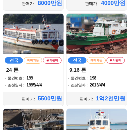
8000만원
4000만원
판매가:
판매가:
전국
전국
매매가능
위탁판매
매매가능
위탁판매
24 톤
9.16 톤
199
198
물건번호 :
물건번호 :
1995/4/4
2013/4/4
조선일자 :
조선일자 :
5500만원
1억2천만원
판매가:
판매가: