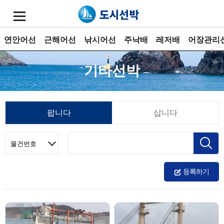
연안어선
근해어선
낚시어선
주낙배
레저배
어장관리
기타선박
팝니다
삽니다
등록하기