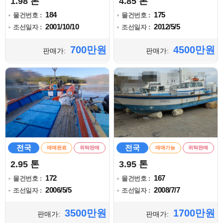
1.98 톤
4.85 톤
184
175
물건번호 :
물건번호 :
2001/10/10
2012/5/5
조선일자 :
조선일자 :
700만원
4500만원
판매가:
판매가:
전국
전국
매매완료
위탁판매
매매가능
위탁판매
2.95 톤
3.95 톤
172
167
물건번호 :
물건번호 :
2006/5/5
2008/7/7
조선일자 :
조선일자 :
3500만원
1700만원
판매가:
판매가: