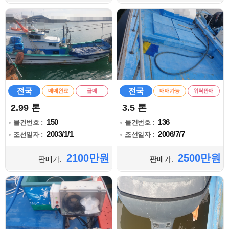
전국
전국
매매완료
급매
매매가능
위탁판매
2.99 톤
3.5 톤
150
136
물건번호 :
물건번호 :
2003/1/1
2006/7/7
조선일자 :
조선일자 :
2100만원
2500만원
판매가:
판매가: