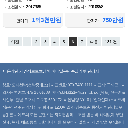
물건번호 :
물건번호 :
2017/5/5
2010/8/8
조선일자 :
조선일자 :
1억3천만원
750만원
판매가:
판매가:
이전
1
2
3
4
5
6
7
다음
131 건
이용약관
개인정보보호정책
이메일무단수집거부
관리자
상호: 도시선박(선박중개소) | 대표번호: 070-7430-1111|대표자: 구제근ㅣ사
업자등록번호: 475-25-01638 |이메일d43121@hanmail.net |(목포) 전국총괄
사업부: 전남 목포시 죽교동 620-172. 이한빌딩 301호|| (협력업체)스마트세
상(주): 광주광역시 남구 회재로 1200번길 4 (감수보존,통선,선박관리업무
등)||본 사이트의 모든 콘텐츠는 저작권법의 보호를 받는 바,허락없이 무단
전재, 복사, 배포 등을 금합니다.이를 준수하지 않을 시 처벌 받을 수 있습니