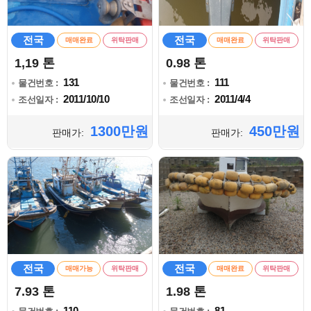
전국
전국
매매완료
위탁판매
매매완료
위탁판매
1,19 톤
0.98 톤
131
111
물건번호 :
물건번호 :
2011/10/10
2011/4/4
조선일자 :
조선일자 :
1300만원
450만원
판매가:
판매가:
전국
전국
매매가능
위탁판매
매매완료
위탁판매
7.93 톤
1.98 톤
110
81