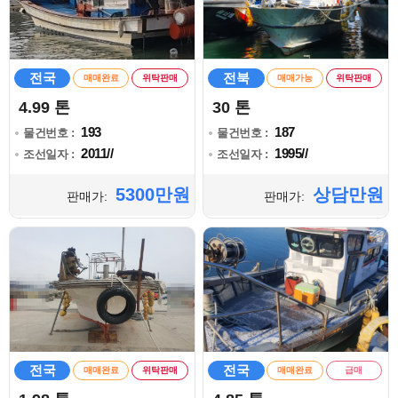
전국
전북
매매완료
위탁판매
매매가능
위탁판매
4.99 톤
30 톤
193
187
물건번호 :
물건번호 :
2011//
1995//
조선일자 :
조선일자 :
5300만원
상담만원
판매가:
판매가:
전국
전국
매매완료
위탁판매
매매완료
급매