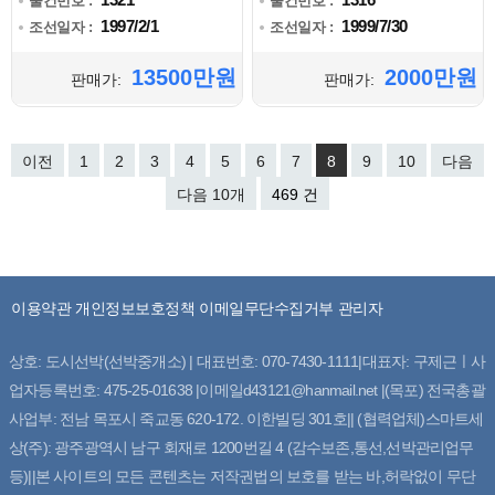
물건번호 :
물건번호 :
1997/2/1
1999/7/30
조선일자 :
조선일자 :
13500만원
2000만원
판매가:
판매가:
이전
1
2
3
4
5
6
7
8
9
10
다음
다음 10개
469 건
이용약관
개인정보보호정책
이메일무단수집거부
관리자
상호: 도시선박(선박중개소) | 대표번호: 070-7430-1111|대표자: 구제근ㅣ사
업자등록번호: 475-25-01638 |이메일d43121@hanmail.net |(목포) 전국총괄
사업부: 전남 목포시 죽교동 620-172. 이한빌딩 301호|| (협력업체)스마트세
상(주): 광주광역시 남구 회재로 1200번길 4 (감수보존,통선,선박관리업무
등)||본 사이트의 모든 콘텐츠는 저작권법의 보호를 받는 바,허락없이 무단