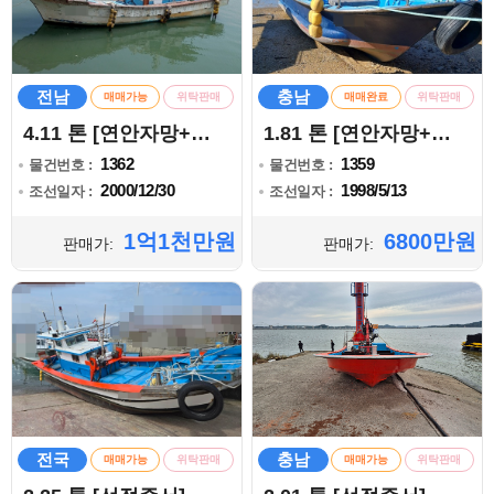
전남
충남
매매가능
위탁판매
매매완료
위탁판매
4.11 톤 [연안자망+복합]
1.81 톤 [연안자망+복합]
1362
1359
물건번호 :
물건번호 :
2000/12/30
1998/5/13
조선일자 :
조선일자 :
1억1천만원
6800만원
판매가:
판매가:
전국
충남
매매가능
위탁판매
매매가능
위탁판매