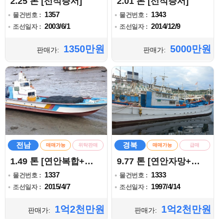
2.25 톤 [선적증서]
2.01 톤 [선적증서]
1357
1343
물건번호 :
물건번호 :
2003/6/1
2014/12/9
조선일자 :
조선일자 :
1350만원
5000만원
판매가:
판매가:
전남
경북
매매가능
위탁판매
매매가능
급매
1.49 톤 [연안복합+통발]
9.77 톤 [연안자망+복합]
1337
1333
물건번호 :
물건번호 :
2015/4/7
1997/4/14
조선일자 :
조선일자 :
1억2천만원
1억2천만원
판매가:
판매가: