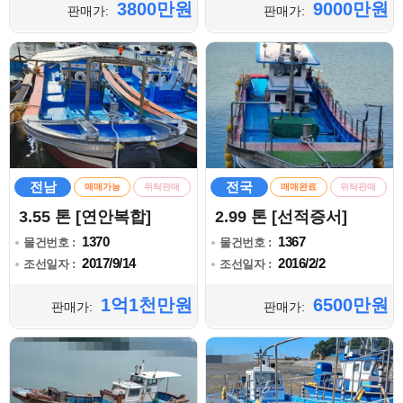
3800만원
9000만원
판매가:
판매가:
전남
전국
매매가능
위탁판매
매매완료
위탁판매
3.55 톤 [연안복합]
2.99 톤 [선적증서]
1370
1367
물건번호 :
물건번호 :
2017/9/14
2016/2/2
조선일자 :
조선일자 :
1억1천만원
6500만원
판매가:
판매가: