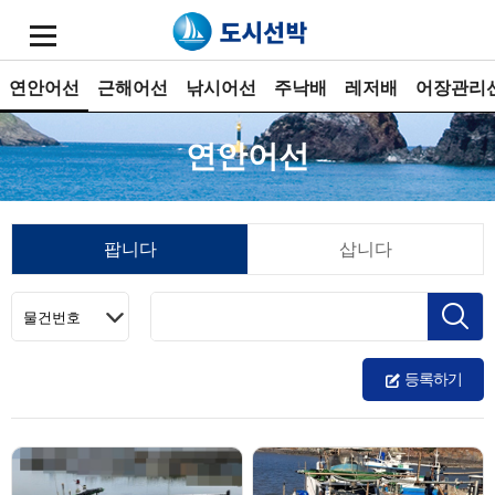
연안어선
근해어선
낚시어선
주낙배
레저배
어장관리
연안어선
팝니다
삽니다
등록하기