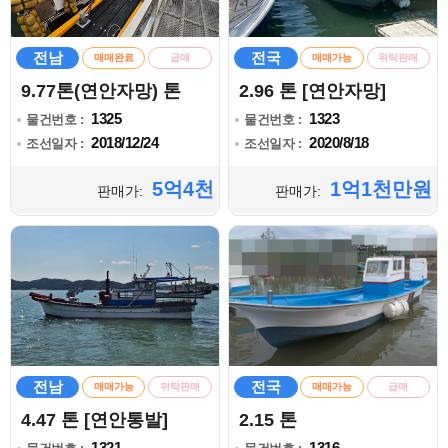
전남
전국
매매완료
급매
매매가능
위탁판매
9.77톤(연안자망) 톤
2.96 톤 [연안자망]
1325
1323
물건번호 :
물건번호 :
2018/12/24
2020/8/18
조선일자 :
조선일자 :
5억4천
1억1천만원
판매가:
판매가:
전남
전국
매매가능
위탁판매
매매가능
급매
4.47 톤 [연안통발]
2.15 톤
1321
1316