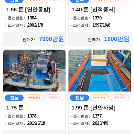
1.96 톤 [연안통발]
1.40 톤 [선적증서]
1384
1379
물건번호 :
물건번호 :
2002/1/8
1997/10/8
조선일자 :
조선일자 :
7900만원
1800만원
판매가:
판매가:
전남
전남
매매가능
위탁판매
매매가능
위탁판매
1.75 톤
1.99 톤 [연안자망]
1378
1377
물건번호 :
물건번호 :
2019/5/18
2023/4/9
조선일자 :
조선일자 :