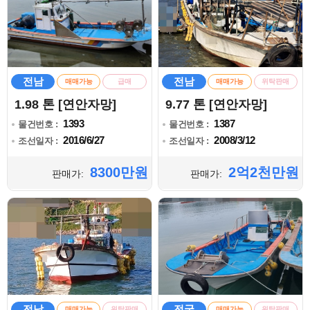
전남
전남
매매가능
급매
매매가능
위탁판매
1.98 톤 [연안자망]
9.77 톤 [연안자망]
1393
1387
물건번호 :
물건번호 :
2016/6/27
2008/3/12
조선일자 :
조선일자 :
8300만원
2억2천만원
판매가:
판매가:
전남
전국
매매가능
위탁판매
매매가능
위탁판매