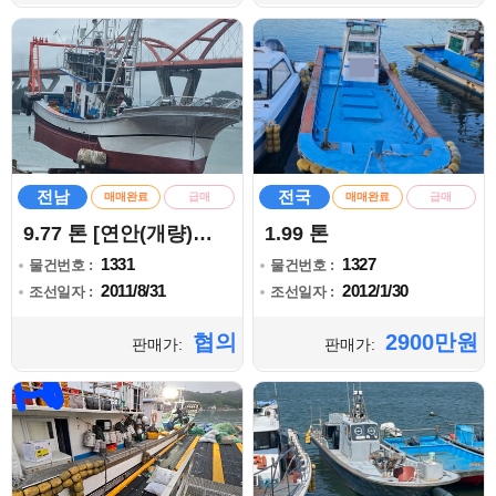
전남
전국
매매완료
급매
매매완료
급매
9.77 톤 [연안(개량)안강망]
1.99 톤
1331
1327
물건번호 :
물건번호 :
2011/8/31
2012/1/30
조선일자 :
조선일자 :
협의
2900만원
판매가:
판매가: