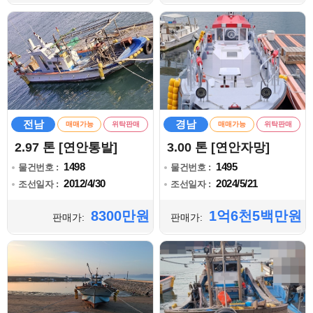
전남
경남
매매가능
위탁판매
매매가능
위탁판매
2.97 톤 [연안통발]
3.00 톤 [연안자망]
1498
1495
물건번호 :
물건번호 :
2012/4/30
2024/5/21
조선일자 :
조선일자 :
8300만원
1억6천5백만원
판매가:
판매가: