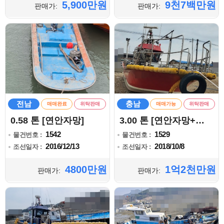
5,900만원
9천7백만원
판매가:
판매가:
전남
충남
매매완료
위탁판매
매매가능
위탁판매
0.58 톤 [연안자망]
3.00 톤 [연안자망+복합]
1542
1529
물건번호 :
물건번호 :
2016/12/13
2018/10/8
조선일자 :
조선일자 :
4800만원
1억2천만원
판매가:
판매가: