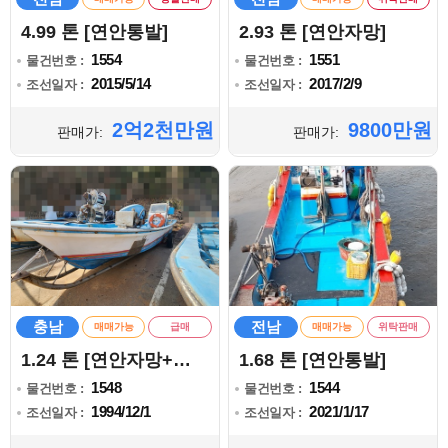
4.99 톤 [연안통발]
2.93 톤 [연안자망]
1554
1551
물건번호 :
물건번호 :
2015/5/14
2017/2/9
조선일자 :
조선일자 :
2억2천만원
9800만원
판매가:
판매가:
충남
전남
매매가능
급매
매매가능
위탁판매
1.24 톤 [연안자망+복합]
1.68 톤 [연안통발]
1548
1544
물건번호 :
물건번호 :
1994/12/1
2021/1/17
조선일자 :
조선일자 :