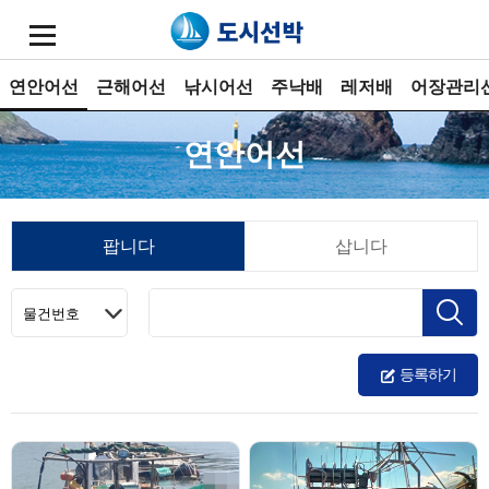
연안어선
근해어선
낚시어선
주낙배
레저배
어장관리
연안어선
팝니다
삽니다
등록하기