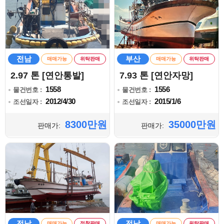
전남
부산
매매가능
위탁판매
매매가능
위탁판매
2.97 톤 [연안통발]
7.93 톤 [연안자망]
1558
1556
물건번호 :
물건번호 :
2012/4/30
2015/1/6
조선일자 :
조선일자 :
8300만원
35000만원
판매가:
판매가:
전남
전남
매매가능
정찰판매
매매가능
위탁판매