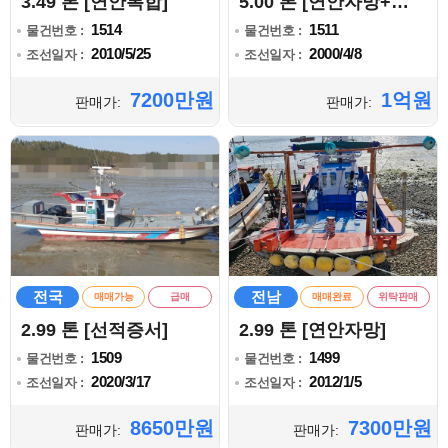
3.49 톤 [연안복합]
5.00 톤 [연안자망+복합]
1514
1511
물건번호 :
물건번호 :
2010/5/25
2000/4/8
조선일자 :
조선일자 :
7200만원
1억원
판매가:
판매가:
전국
전남
매매가능
급매
매매완료
위탁판매
2.99 톤 [선적증서]
2.99 톤 [연안자망]
1509
1499
물건번호 :
물건번호 :
2020/3/17
2012/1/5
조선일자 :
조선일자 :
8650만원
7300만원
판매가:
판매가: