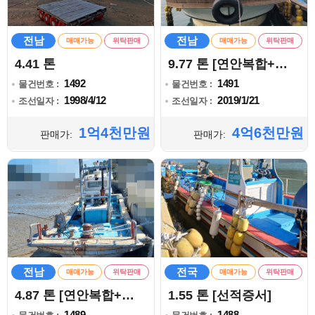
전남
전남
매매가능
위탁판매
매매가능
위탁판매
4.41 톤
9.77 톤 [연안복합+통발]
1492
1491
물건번호 :
물건번호 :
1998/4/12
2019/1/21
조선일자 :
조선일자 :
1억4천만원
4억6천만원
판매가:
판매가:
전남
전국
매매가능
위탁판매
매매가능
위탁판매
4.87 톤 [연안복합+통발]
1.55 톤 [선적증서]
1489
1488