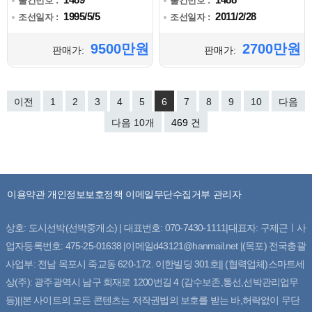
물건번호 :
물건번호 :
1995/5/5
2011/2/28
조선일자 :
조선일자 :
9500만원
2700만원
판매가:
판매가:
이전
1
2
3
4
5
6
7
8
9
10
다음
다음 10개
469 건
이용약관
개인정보보호정책
이메일무단수집거부
관리자
상호: 도시선박(선박중개소) | 대표번호: 070-7430-1111|대표자: 구제근ㅣ사
업자등록번호: 475-25-01638 |이메일d43121@hanmail.net |(목포) 전국총괄
사업부: 전남 목포시 죽교동 620-172. 이한빌딩 301호|| (협력업체)스마트세
상(주): 광주광역시 남구 회재로 1200번길 4 (감수보존,통선,선박관리업무
등)||본 사이트의 모든 콘텐츠는 저작권법의 보호를 받는 바,허락없이 무단