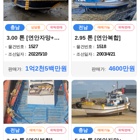
충남
전남
상담중
위탁판매
매매가능
위탁판매
3.00 톤 [연안자망+복합]
2.95 톤 [연안복합]
1527
1518
물건번호 :
물건번호 :
2022/5/10
2003/4/21
조선일자 :
조선일자 :
1억2천5백만원
4600만원
판매가:
판매가:
전남
충남
매매가능
위탁판매
매매가능
위탁판매