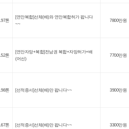
[연안복합]선체(배)와 연안복합허가 팝니다
4.97톤
7800만원
~~
[연안자망+복합]전남권 복합+자망허가+배
3.52톤
7700만원
(어선)
1.98톤
[선적증서]선체(배)만 팝니다~~
3900만원
6.67톤
[선적증서]선체(배)만 팝니다~~
3300만원