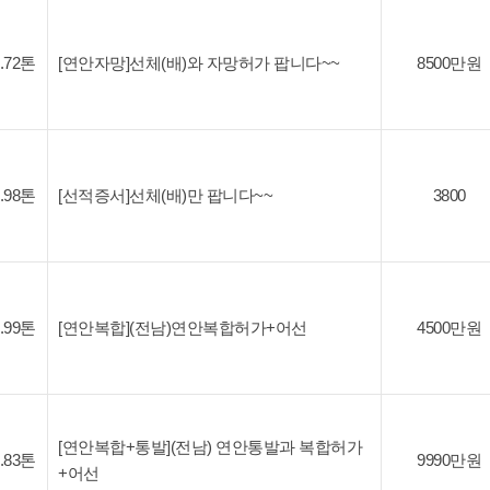
2.72톤
[연안자망]선체(배)와 자망허가 팝니다~~
8500만원
1.98톤
[선적증서]선체(배)만 팝니다~~
3800
2.99톤
[연안복합](전남)연안복합허가+어선
4500만원
[연안복합+통발](전남) 연안통발과 복합허가
5.83톤
9990만원
+어선