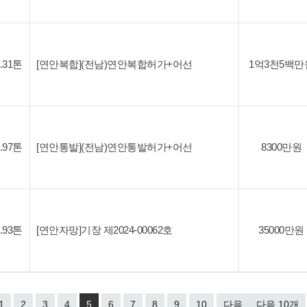
4.31톤
[연안복합](전남)연안복합허가+어선
1억3천5백만
2.97톤
[연안통발](전남)연안통발허가+어선
8300만원
7.93톤
[연안자망]기장 제2024-00062호
35000만원
1
2
3
4
5
6
7
8
9
10
다음
다음 10개