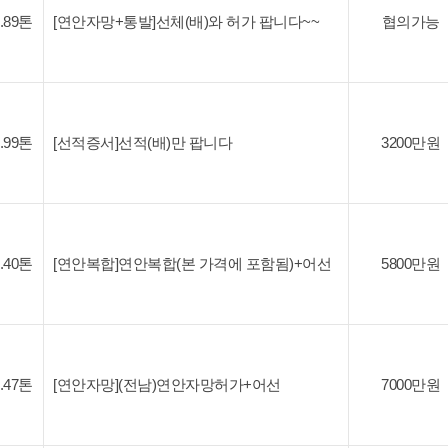
4.89톤
[연안자망+통발]선체(배)와 허가 팝니다~~
협의가능
2.99톤
[선적증서]선적(배)만 팝니다
3200만원
1.40톤
[연안복합]연안복합(본 가격에 포함됨)+어선
5800만원
3.47톤
[연안자망](전남)연안자망허가+어선
7000만원