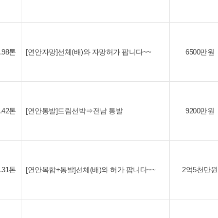
1.98톤
[연안자망]선체(배)와 자망허가 팝니다~~
6500만원
4.42톤
[연안통발]드림선박⇒전남 통발
9200만원
7.31톤
[연안복합+통발]선체(배)와 허가 팝니다~~
2억5천만원