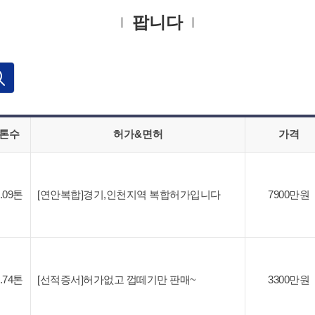
팝니다
톤수
허가&면허
가격
1.09톤
[연안복합]경기,인천지역 복합허가입니다
7900만원
2.74톤
[선적증서]허가없고 껍떼기만 판매~
3300만원