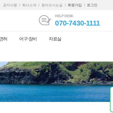
공지사항
회사소개
찾아오시는길
회원가입
로그인
HELP DESK
070-7430-1111
면허
어구·장비
자료실