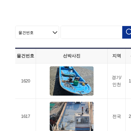
물건번호
선박사진
지역
경기/
1620
인천
1617
전국