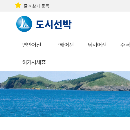
즐겨찾기 등록
연안어선
근해어선
낚시어선
주낙
허가시세표