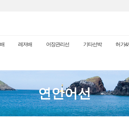
배
레저배
어장관리선
기타선박
허가&
연안어선