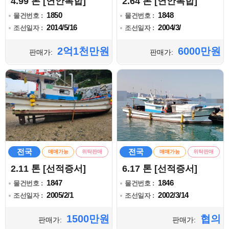
4.99 톤 [연안복합]
2.64 톤 [연안복합]
1850
1848
물건번호 :
물건번호 :
2014/5/16
2004/3/
조선일자 :
조선일자 :
2억1천만원
6000만원
판매가:
판매가:
전국
전국
매매가능
위탁판매
매매가능
위탁판매
2.11 톤 [선적증서]
6.17 톤 [선적증서]
1847
1846
물건번호 :
물건번호 :
2005/2/1
2002/3/14
조선일자 :
조선일자 :
1500만원
협의
판매가:
판매가: