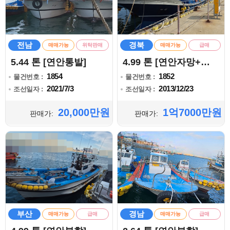
전남
경북
매매가능
위탁판매
매매가능
급매
5.44 톤 [연안통발]
4.99 톤 [연안자망+통발]
1854
1852
물건번호 :
물건번호 :
2021/7/3
2013/12/23
조선일자 :
조선일자 :
20,000만원
1억7000만원
판매가:
판매가:
부산
경남
매매가능
급매
매매가능
급매