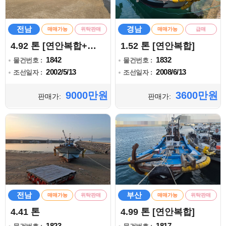
전남
경남
매매가능
위탁판매
매매가능
급매
4.92 톤 [연안복합+통발]
1.52 톤 [연안복합]
1842
1832
물건번호 :
물건번호 :
2002/5/13
2008/6/13
조선일자 :
조선일자 :
9000만원
3600만원
판매가:
판매가:
전남
부산
매매가능
위탁판매
매매가능
위탁판매
4.41 톤
4.99 톤 [연안복합]
1823
1817