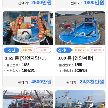
2500만원
1800만원
판매가:
판매가:
경남
경기/인천
매매가능
급매
매매가능
위탁판매
1.62 톤 [연안자망+통발]
3.00 톤 [연안복합]
1858
1855
물건번호 :
물건번호 :
1999/1/1
2025/8/5
조선일자 :
조선일자 :
4500만원
2억3천만원
판매가:
판매가: