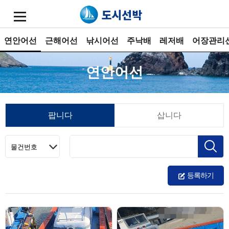
연안어선
근해어선
낚시어선
주낙배
레저배
어장관리
연안어선
팝니다
삽니다
등록하기