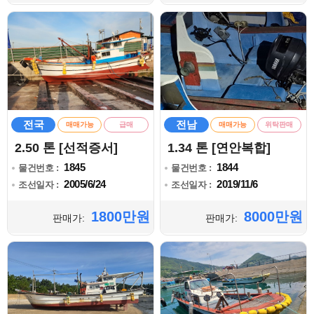
전국
전남
매매가능
급매
매매가능
위탁판매
2.50 톤 [선적증서]
1.34 톤 [연안복합]
1845
1844
물건번호 :
물건번호 :
2005/6/24
2019/11/6
조선일자 :
조선일자 :
1800만원
8000만원
판매가:
판매가: