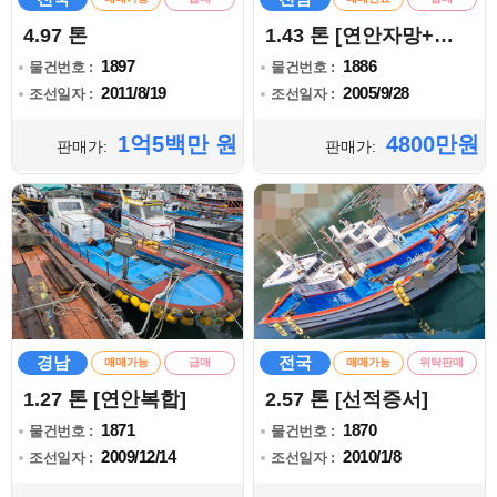
4.97 톤
1.43 톤 [연안자망+복합]
1897
1886
물건번호 :
물건번호 :
2011/8/19
2005/9/28
조선일자 :
조선일자 :
1억5백만 원
4800만원
판매가:
판매가:
경남
전국
매매가능
급매
매매가능
위탁판매
1.27 톤 [연안복합]
2.57 톤 [선적증서]
1871
1870
물건번호 :
물건번호 :
2009/12/14
2010/1/8
조선일자 :
조선일자 :