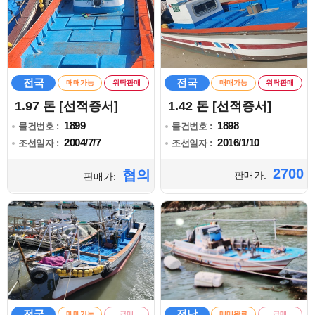
전국
전국
매매가능
위탁판매
매매가능
위탁판매
1.97 톤 [선적증서]
1.42 톤 [선적증서]
1899
1898
물건번호 :
물건번호 :
2004/7/7
2016/1/10
조선일자 :
조선일자 :
2700
협의
판매가:
판매가:
전국
전남
매매가능
급매
매매완료
급매