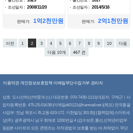
물건번호 :
물건번호 :
2008/11/20
2014/5/16
조선일자 :
조선일자 :
1억2천만원
2억1천만원
판매가:
판매가:
이전
1
2
3
4
5
6
7
8
9
10
다음
다음 10개
467 건
이용약관
개인정보보호정책
이메일무단수집거부
관리자
상호: 도시선박(선박중개소) | 대표번호: 070-7430-1111|대표자: 구제근ㅣ사
업자등록번호: 475-25-01638 |이메일d43121@hanmail.net |(목포) 전국총괄
사업부: 전남 목포시 죽교동 620-172. 이한빌딩 301호|| (협력업체)스마트세
상(주): 광주광역시 남구 회재로 1200번길 4 (감수보존,통선,선박관리업무
등)||본 사이트의 모든 콘텐츠는 저작권법의 보호를 받는 바,허락없이 무단