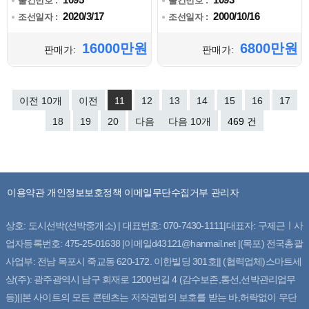
물건번호 :
물건번호 :
2020/3/17
2000/10/16
조선일자 :
조선일자 :
16000만원
6800만원
판매가:
판매가:
이전 10개
이전
11
12
13
14
15
16
17
18
19
20
다음
다음 10개
469 건
이용약관
개인정보보호정책
이메일무단수집거부
관리자
상호: 도시선박(선박중개소) | 대표번호: 070-7430-1111|대표자: 구제근ㅣ사
업자등록번호: 475-25-01638 |이메일d43121@hanmail.net |(목포) 전국총괄
사업부: 전남 목포시 죽교동 620-172. 이한빌딩 301호|| (협력업체)스마트세
상(주): 광주광역시 남구 회재로 1200번길 4 (감수보존,통선,선박관리업무
등)||본 사이트의 모든 콘텐츠는 저작권법의 보호를 받는 바,허락없이 무단