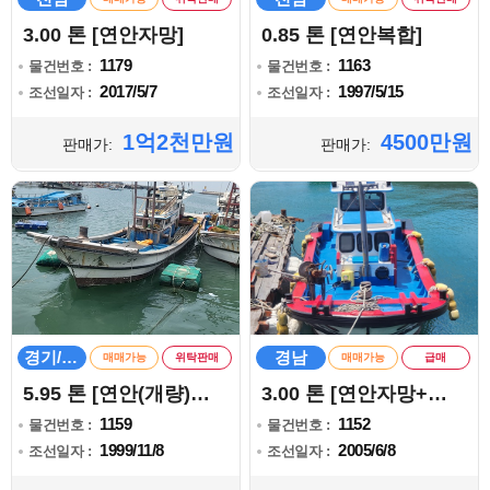
3.00 톤 [연안자망]
0.85 톤 [연안복합]
1179
1163
물건번호 :
물건번호 :
2017/5/7
1997/5/15
조선일자 :
조선일자 :
1억2천만원
4500만원
판매가:
판매가:
경기/인천
경남
매매가능
위탁판매
매매가능
급매
5.95 톤 [연안(개량)안강망]
3.00 톤 [연안자망+통발]
1159
1152
물건번호 :
물건번호 :
1999/11/8
2005/6/8
조선일자 :
조선일자 :