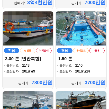
3억4천만원
7000만원
판매가:
판매가:
전남
경남
상담중
위탁판매
매매완료
급매
3.00 톤 [연안복합]
1.50 톤
1143
1140
물건번호 :
물건번호 :
2019/7/9
2016/3/14
조선일자 :
조선일자 :
7800만원
3700만원
판매가:
판매가: