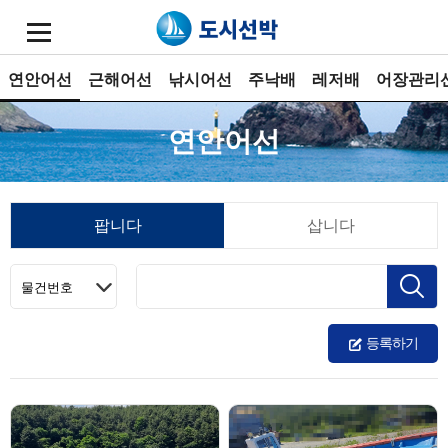
연안어선
근해어선
낚시어선
주낙배
레저배
어장관리
연안어선
팝니다
삽니다
등록하기