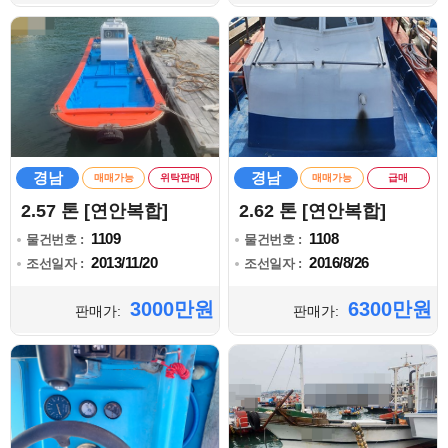
경남
경남
매매가능
위탁판매
매매가능
급매
2.57 톤 [연안복합]
2.62 톤 [연안복합]
1109
1108
물건번호 :
물건번호 :
2013/11/20
2016/8/26
조선일자 :
조선일자 :
3000만원
6300만원
판매가:
판매가: