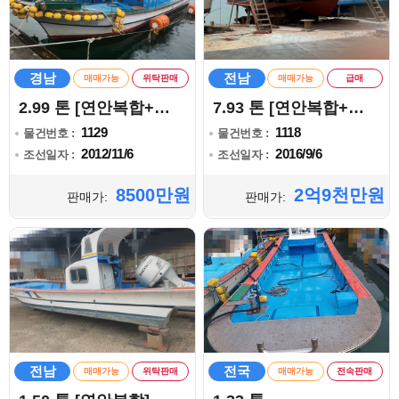
경남
전남
매매가능
위탁판매
매매가능
급매
2.99 톤 [연안복합+통발]
7.93 톤 [연안복합+통발]
1129
1118
물건번호 :
물건번호 :
2012/11/6
2016/9/6
조선일자 :
조선일자 :
8500만원
2억9천만원
판매가:
판매가:
전남
전국
매매가능
위탁판매
매매가능
전속판매