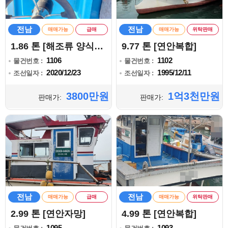
전남
전남
매매가능
급매
매매가능
위탁판매
1.86 톤 [해조류 양식어업]
9.77 톤 [연안복합]
1106
1102
물건번호 :
물건번호 :
2020/12/23
1995/12/11
조선일자 :
조선일자 :
3800만원
1억3천만원
판매가:
판매가:
전남
전남
매매가능
급매
매매가능
위탁판매
2.99 톤 [연안자망]
4.99 톤 [연안복합]
1095
1093