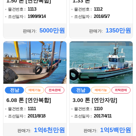
1.50 톤 [연안복합]
1.33 톤
1113
1112
물건번호 :
물건번호 :
1999/9/14
2016/5/7
조선일자 :
조선일자 :
5000만원
1350만원
판매가:
판매가:
전남
전남
매매가능
전속판매
매매가능
위탁판매
6.08 톤 [연안복합]
3.00 톤 [연안자망]
1111
1110
물건번호 :
물건번호 :
2011/8/18
2017/4/11
조선일자 :
조선일자 :
1억6천만원
1억5백만원
판매가:
판매가: