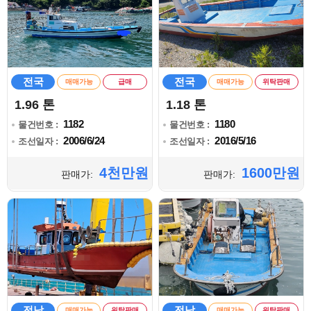
전국
전국
매매가능
급매
매매가능
위탁판매
1.96 톤
1.18 톤
1182
1180
물건번호 :
물건번호 :
2006/6/24
2016/5/16
조선일자 :
조선일자 :
4천만원
1600만원
판매가:
판매가:
전남
전남
매매가능
위탁판매
매매가능
위탁판매