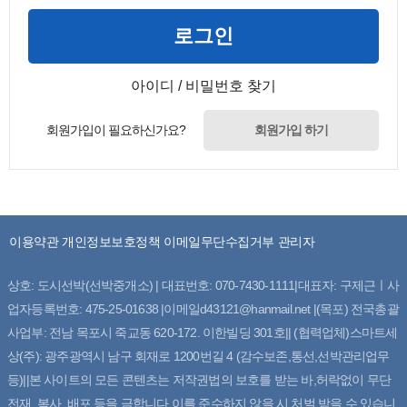
로그인
아이디 / 비밀번호 찾기
회원가입이 필요하신가요?
회원가입 하기
이용약관
개인정보보호정책
이메일무단수집거부
관리자
상호: 도시선박(선박중개소) | 대표번호: 070-7430-1111|대표자: 구제근ㅣ사
업자등록번호: 475-25-01638 |이메일d43121@hanmail.net |(목포) 전국총괄
사업부: 전남 목포시 죽교동 620-172. 이한빌딩 301호|| (협력업체)스마트세
상(주): 광주광역시 남구 회재로 1200번길 4 (감수보존,통선,선박관리업무
등)||본 사이트의 모든 콘텐츠는 저작권법의 보호를 받는 바,허락없이 무단
전재, 복사, 배포 등을 금합니다.이를 준수하지 않을 시 처벌 받을 수 있습니