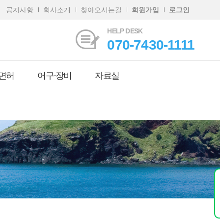
공지사항
회사소개
찾아오시는길
회원가입
로그인
HELP DESK
070-7430-1111
면허
어구·장비
자료실