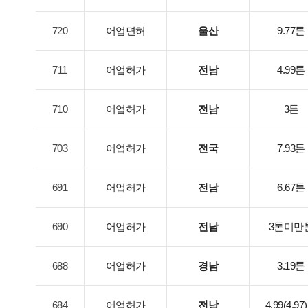
720
어업면허
울산
9.77톤
711
어업허가
전남
4.99톤
710
어업허가
전남
3톤
703
어업허가
전국
7.93톤
691
어업허가
전남
6.67톤
690
어업허가
전남
3톤미만
688
어업허가
경남
3.19톤
684
어업허가
전남
4.99(4.97