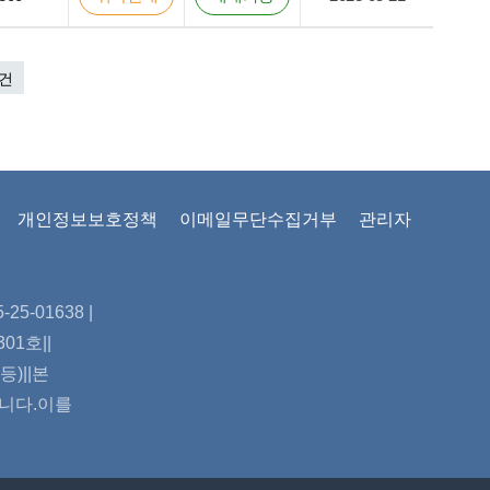
 건
개인정보보호정책
이메일무단수집거부
관리자
5-01638 |
01호||
)||본
합니다.이를