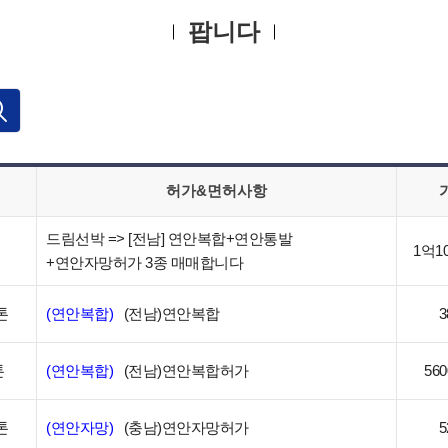
팝니다
허가&면허사항
드림선박 => [전남] 연안복합+연안통발
1억1
+연안자망허가 3종 매매합니다
톤
(연안복합)
(전남)연안복합
3
톤
(연안복합)
(전남)연안복합허가
56
톤
(연안자망)
(충남)연안자망허가
5