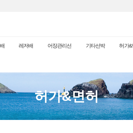
배
레저배
어장관리선
기타선박
허가&
허가&면허