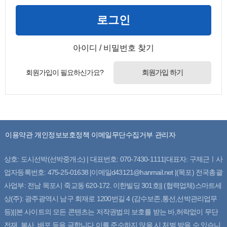
로그인
아이디 / 비밀번호 찾기
회원가입이 필요하신가요?
회원가입 하기
이용약관
개인정보보호정책
이메일무단수집거부
관리자
상호: 도시선박(선박중개소) | 대표번호: 070-7430-1111|대표자: 구제근ㅣ사
업자등록번호: 475-25-01638 |이메일d43121@hanmail.net |(목포) 전국총괄
사업부: 전남 목포시 죽교동 620-172. 이한빌딩 301호|| (협력업체)스마트세
상(주): 광주광역시 남구 회재로 1200번길 4 (감수보존,통선,선박관리업무
등)||본 사이트의 모든 콘텐츠는 저작권법의 보호를 받는 바,허락없이 무단
전재, 복사, 배포 등을 금합니다.이를 준수하지 않을 시 처벌 받을 수 있습니