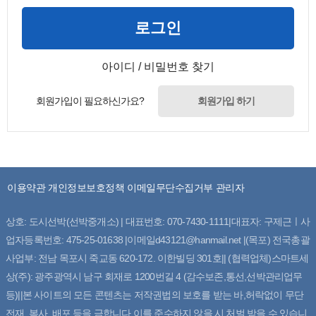
로그인
아이디 / 비밀번호 찾기
회원가입이 필요하신가요?
회원가입 하기
이용약관
개인정보보호정책
이메일무단수집거부
관리자
상호: 도시선박(선박중개소) | 대표번호: 070-7430-1111|대표자: 구제근ㅣ사
업자등록번호: 475-25-01638 |이메일d43121@hanmail.net |(목포) 전국총괄
사업부: 전남 목포시 죽교동 620-172. 이한빌딩 301호|| (협력업체)스마트세
상(주): 광주광역시 남구 회재로 1200번길 4 (감수보존,통선,선박관리업무
등)||본 사이트의 모든 콘텐츠는 저작권법의 보호를 받는 바,허락없이 무단
전재, 복사, 배포 등을 금합니다.이를 준수하지 않을 시 처벌 받을 수 있습니